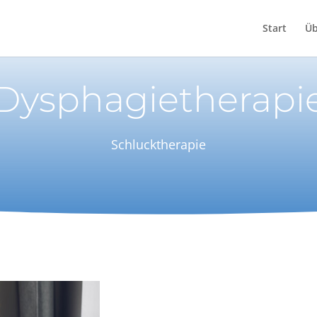
Start
Üb
Dysphagietherapi
Schlucktherapie