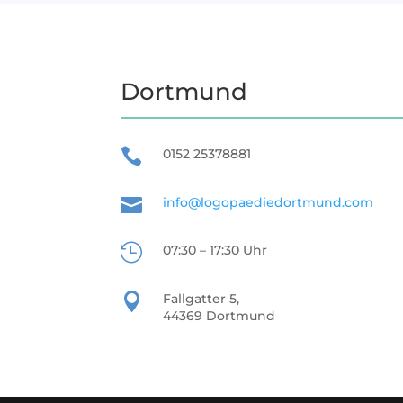
Dortmund

0152 25378881

info@logopaediedortmund.com

07:30 – 17:30 Uhr

Fallgatter 5,
44369 Dortmund