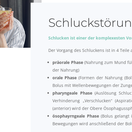
Schluckstöru
Schlucken ist einer der komplexesten V
Der Vorgang des Schluckens ist in 4 Teile a
präorale Phase
(Nahrung zum Mund führ
der Nahrung)
orale Phase
(Formen der Nahrung (Bolu
Bolus mit Wellenbewegungen der Zunge
pharyngeale Phase
(Auslösung Schluc
Verhinderung „Verschlucken“ (Aspira
(anterior) wird der Obere Ösophagussph
ösophayrngeale Phase
(Bolus gelangt i
Bewegungen wird anschließend der Bolu